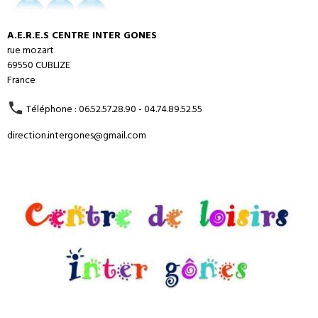
A.E.R.E.S CENTRE INTER GONES
rue mozart
69550 CUBLIZE
France
Téléphone : 06.52.57.28.90 - 04.74.89.52.55
direction.intergones@gmail.com